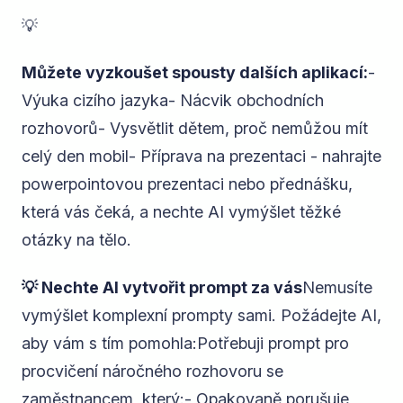
💡
Můžete vyzkoušet spousty dalších aplikací:
-
Výuka cizího jazyka- Nácvik obchodních
rozhovorů- Vysvětlit dětem, proč nemůžou mít
celý den mobil- Příprava na prezentaci - nahrajte
powerpointovou prezentaci nebo přednášku,
která vás čeká, a nechte AI vymýšlet těžké
otázky na tělo.
💡 Nechte AI vytvořit prompt za vás
Nemusíte
vymýšlet komplexní prompty sami. Požádejte AI,
aby vám s tím pomohla:
Potřebuji prompt pro
procvičení náročného rozhovoru se
zaměstnancem, který:- Opakovaně porušuje