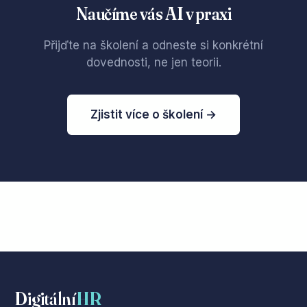
Naučíme vás AI v praxi
Přijďte na školení a odneste si konkrétní
dovednosti, ne jen teorii.
Zjistit více o školení →
Digitální
HR