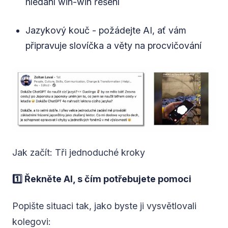
hledání win-win řešení
Jazykový kouč - požádejte AI, ať vám
připravuje slovíčka a věty na procvičování
Jak začít: Tři jednoduché kroky
1️⃣ Řekněte AI, s čím potřebujete pomoci
Popište situaci tak, jako byste ji vysvětlovali
kolegovi: