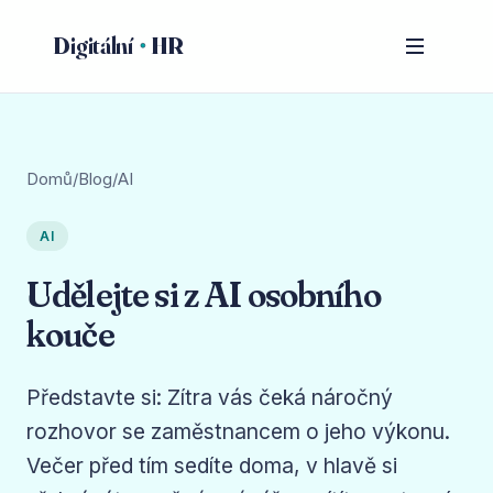
Digitální
HR
Domů
/
Blog
/
AI
AI
Udělejte si z AI osobního
kouče
Představte si: Zítra vás čeká náročný
rozhovor se zaměstnancem o jeho výkonu.
Večer před tím sedíte doma, v hlavě si