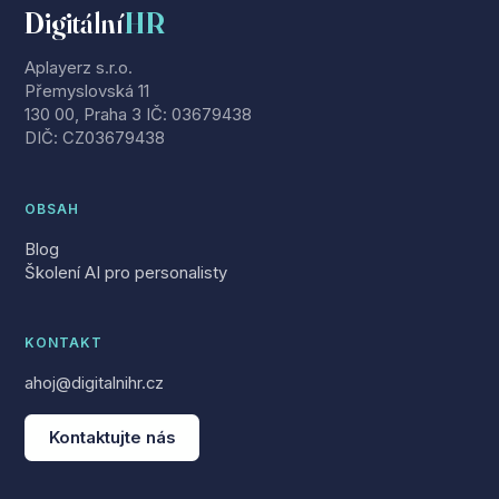
Digitální
HR
Aplayerz s.r.o.
Přemyslovská 11
130 00, Praha 3 IČ: 03679438
DIČ: CZ03679438
OBSAH
Blog
Školení AI pro personalisty
KONTAKT
ahoj@digitalnihr.cz
Kontaktujte nás