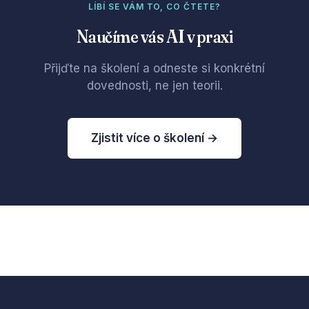
LÍBÍ SE VÁM TO, CO ČTETE?
Naučíme vás AI v praxi
Přijďte na školení a odneste si konkrétní
dovednosti, ne jen teorii.
Zjistit více o školení →