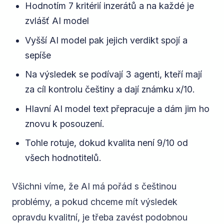
Hodnotím 7 kritérií inzerátů a na každé je
zvlášť AI model
Vyšší AI model pak jejich verdikt spojí a
sepíše
Na výsledek se podívají 3 agenti, kteří mají
za cíl kontrolu češtiny a dají známku x/10.
Hlavní AI model text přepracuje a dám jim ho
znovu k posouzení.
Tohle rotuje, dokud kvalita není 9/10 od
všech hodnotitelů.
Všichni víme, že AI má pořád s češtinou
problémy, a pokud chceme mít výsledek
opravdu kvalitní, je třeba zavést podobnou