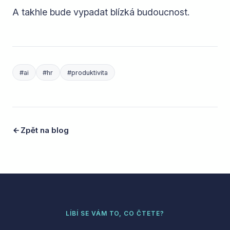
A takhle bude vypadat blízká budoucnost.
#
ai
#
hr
#
produktivita
Zpět na blog
LÍBÍ SE VÁM TO, CO ČTETE?