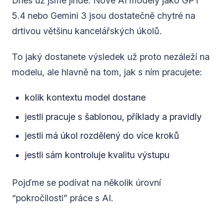
Dnes už jsme jinde. Nové AI modely jako GPT
5.4 nebo Gemini 3 jsou dostatečně chytré na
drtivou většinu kancelářských úkolů.
To jaký dostanete výsledek už proto nezáleží na
modelu, ale hlavně na tom, jak s ním pracujete:
kolik kontextu model dostane
jestli pracuje s šablonou, příklady a pravidly
jestli má úkol rozdělený do více kroků
jestli sám kontroluje kvalitu výstupu
Pojďme se podívat na několik úrovní
“pokročilosti” práce s AI.