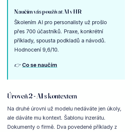
Naučím vás používat AI v HR
Školením
AI pro personalisty
už prošlo
přes 700 účastníků. Praxe, konkrétní
příklady, spousta podkladů a návodů.
Hodnocení 9,6/10.
👉
Co se naučím
Úroveň 2 - AI s kontextem
Na druhé úrovni už modelu nedáváte jen úkoly,
ale dáváte mu kontext. Šablonu inzerátu.
Dokumenty o firmě. Dva povedené příklady z