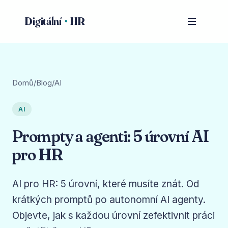
Digitální
HR
Domů
/
Blog
/
AI
AI
Prompty a agenti: 5 úrovní AI
pro HR
AI pro HR: 5 úrovní, které musíte znát. Od
krátkých promptů po autonomní AI agenty.
Objevte, jak s každou úrovní zefektivnit práci