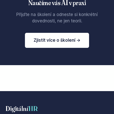
Naučíme vás AI v praxi
Přijďte na školení a odneste si konkrétní
dovednosti, ne jen teorii.
Zjistit více o školení →
Digitální
HR