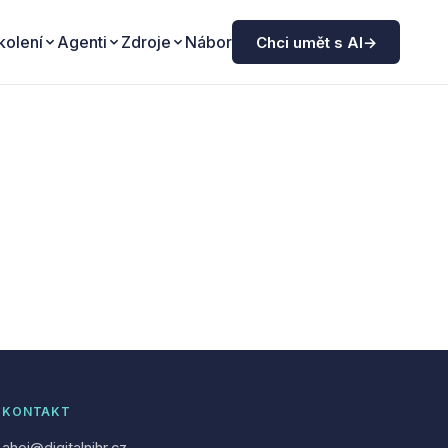
kolení
Agenti
Zdroje
Nábor
Chci umět s AI
→
KONTAKT
ahoj@digitalnihr.cz