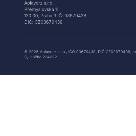
Aplayerz s.r.o.
Přemyslovská 11
130 00, Praha 3 IČ: 03679438
DIČ: CZ03679438
© 2026 Aplayerz s.r.o., IČO 03679438, DIČ CZ03679438, se
C, vložka 234622.