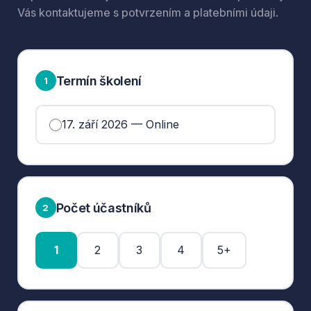
Vás kontaktujeme s potvrzením a platebními údaji.
Termín školení
1
17. září 2026 — Online
Počet účastníků
2
1
2
3
4
5+