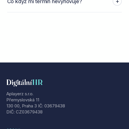
+
Co když mi termín nevyhovuje?
Digitální
HR
Aplayerz s.r.o.
Přemyslovská 11
130 00, Praha 3 IČ: 03679438
DIČ: CZ03679438