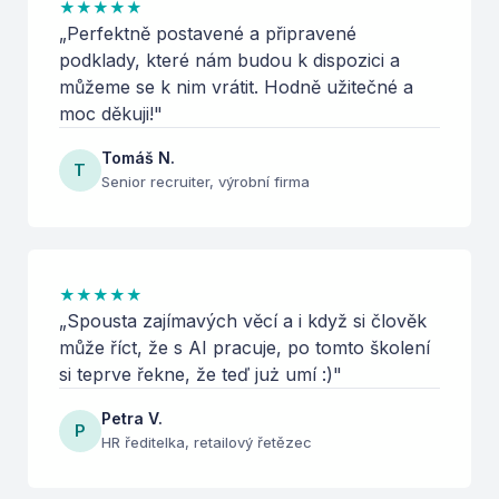
★
★
★
★
★
„
Perfektně postavené a připravené
podklady, které nám budou k dispozici a
můžeme se k nim vrátit. Hodně užitečné a
moc děkuji!
"
Tomáš N.
T
Senior recruiter, výrobní firma
★
★
★
★
★
„
Spousta zajímavých věcí a i když si člověk
může říct, že s AI pracuje, po tomto školení
si teprve řekne, že teď już umí :)
"
Petra V.
P
HR ředitelka, retailový řetězec