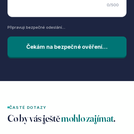
0
/500
Připravuji bezpečné odeslání…
Čekám na bezpečné ověření…
ČASTÉ DOTAZY
Co by vás ještě
mohlo zajímat
.