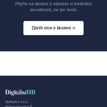
Přijďte na školení a odneste si konkrétní
dovednosti, ne jen teorii.
Zjistit více o školení →
Digitální
HR
Aplayerz s.r.o.
Přemyslovská 11