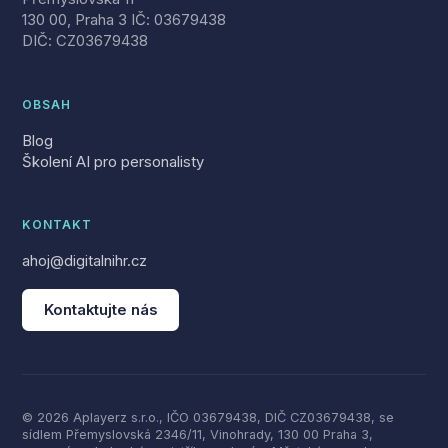
130 00, Praha 3 IČ: 03679438
DIČ: CZ03679438
OBSAH
Blog
Školení AI pro personalisty
KONTAKT
ahoj@digitalnihr.cz
Kontaktujte nás
© 2026 Aplayerz s.r.o., IČO 03679438, DIČ CZ03679438, se
sídlem Přemyslovská 2346/11, Vinohrady, 130 00 Praha 3,