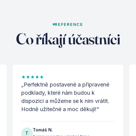
REFERENCE
Co říkají účastníci
★
★
★
★
★
„
Perfektně postavené a připravené
podklady, které nám budou k
dispozici a můžeme se k nim vrátit.
Hodně užitečné a moc děkuji!
"
Tomáš N.
T