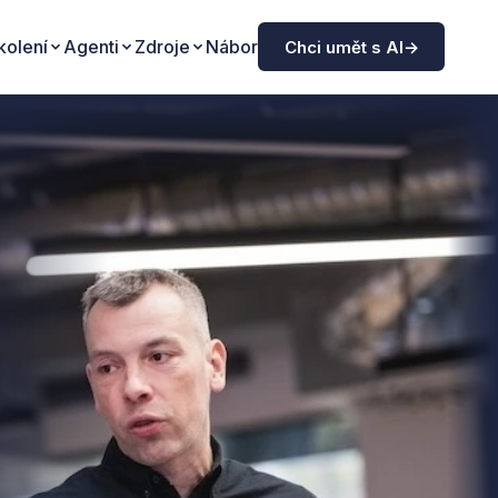
kolení
Agenti
Zdroje
Nábor
Chci umět s AI
→