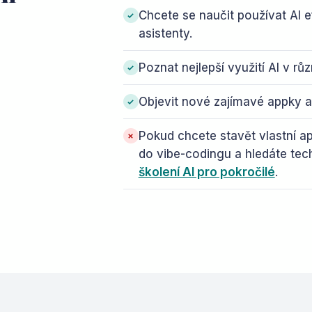
Chcete se naučit používat AI ef
asistenty.
Poznat nejlepší využití AI v r
Objevit nové zajímavé appky a r
Pokud chcete stavět vlastní a
do vibe-codingu a hledáte tech
školení AI pro pokročilé
.