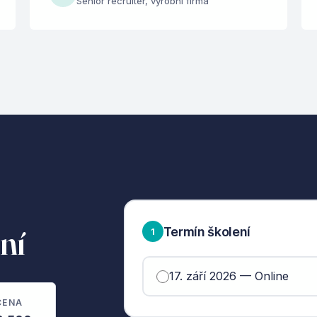
Senior recruiter, výrobní firma
ní
Termín školení
1
17. září 2026 — Online
CENA