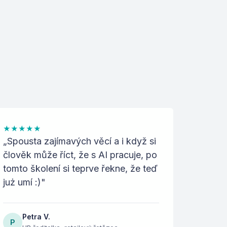
★
★
★
★
★
„
Spousta zajímavých věcí a i když si
člověk může říct, že s AI pracuje, po
tomto školení si teprve řekne, že teď
już umí :)
"
Petra V.
P