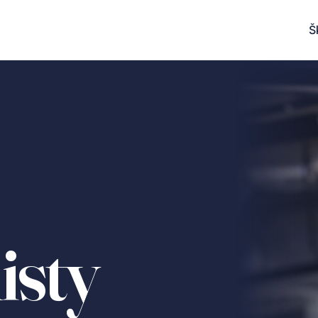
Š
isty