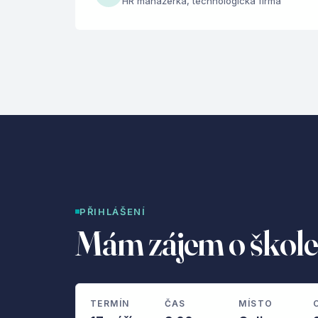
HR manažerka, technologická firma
PŘIHLÁŠENÍ
Mám zájem o škole
TERMÍN
ČAS
MÍSTO