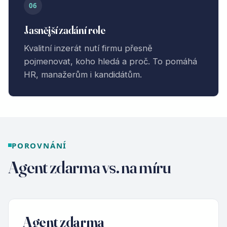
06
Jasnější zadání role
Kvalitní inzerát nutí firmu přesně
pojmenovat, koho hledá a proč. To pomáhá
HR, manažerům i kandidátům.
POROVNÁNÍ
Agent zdarma vs. na míru
Agent zdarma