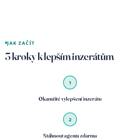
JAK ZAČÍT
3 kroky k lepším inzerátům
1
Okamžité vylepšení inzerátu
2
Stáhnout agenta zdarma