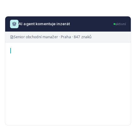
AI agent komentuje inzerát
aktivní
Senior obchodní manažer · Praha · 847 znaků