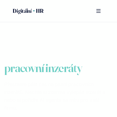
Digitální
HR
AI agent pro
pracovní inzeráty
Přestaňte pálit čas na psaní pracovních
inzerátů. Nechte si zdarma vylepšit inzerát a
nebo si pořidťe AI agenta na míru pro vaší
firmu.