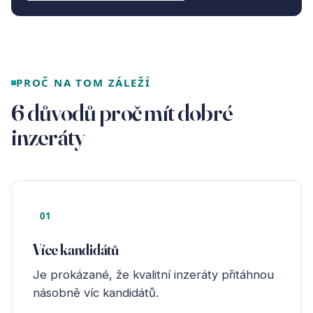
PROČ NA TOM ZÁLEŽÍ
6 důvodů proč mít dobré
inzeráty
01
Více kandidátů
Je prokázané, že kvalitní inzeráty přitáhnou
násobně víc kandidátů.